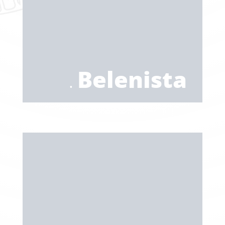
.
Belenista