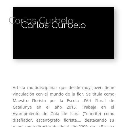
Carlos Curbelo
Artista multidisciplinar que desde muy joven tiene
vinculación con el mundo de la flor. Se titula como
Maestro Florista por la Escola d'Art Floral de
Catalunya en el año 2015. Trabaja en el
Ayuntamiento de Guía de Isora (Tenerife) como
diseñador, escenógrafo, florista..., destacando su
papel como director desde el año 2009, de la Pascua